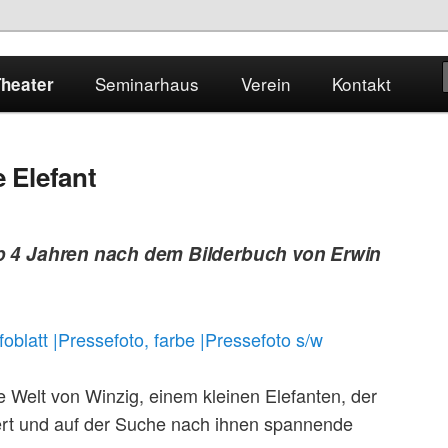
heater | Seminarhaus Szenario | Heidelberger Puppentheater e.V.
Seminarhaus
Verein
Kontakt
Theater
e Elefant
iature
ab 4 Jahren nach dem Bilderbuch von Erwin
foblatt
|Pressefoto, farbe
|Pressefoto s/w
die Welt von Winzig, einem kleinen Elefanten, der
iert und auf der Suche nach ihnen spannende