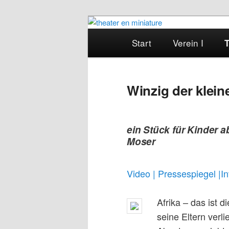
mobiles Puppen- und Figurent
Zum
Hauptmenü
primären
Start
Verein I
Inhalt
springen
Winzig der klein
theater en min
ein Stück für Kinder 
Moser
Video |
Pressespiegel
|In
Afrika – das ist 
seine Eltern verl