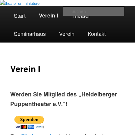
mobiles Puppen- und Figurentheater | Seminarhaus Szenario |
Zum
Heidelberger Puppentheater e.V.
Hauptmenü
primären
Such
Start
Verein I
Theater
Inhalt
springen
Seminarhaus
Verein
Kontakt
theater en miniature
Verein I
Werden Sie Mitglied des „Heidelberger
Puppentheater e.V.“!