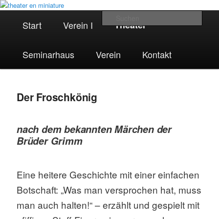
mobiles Puppen- und Figurentheater | Seminarhaus Szenario |
Zum
Heidelberger Puppentheater e.V.
Hauptmenü
primären
Such
Start
Verein I
Theater
Inhalt
springen
Seminarhaus
Verein
Kontakt
Der Froschkönig
theater en miniature
nach dem bekannten Märchen der
Brüder Grimm
Eine heitere Geschichte mit einer einfachen
Botschaft: „Was man versprochen hat, muss
man auch halten!“ – erzählt und gespielt mit