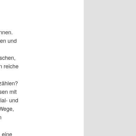
d
nnen.
len und
schen,
n reiche
zählen?
sen mit
ial- und
 Wege,
n
 eine