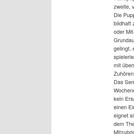
zweite, 
Die Pupp
bildhaft
oder Mi
Grundauf
gelingt,
spieleri
mit über
Zuhören 
Das Semi
Wochenen
kein Ers
einen Ei
eignet s
dem Th
Mitzubri