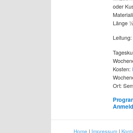
oder Kus
Material
Länge ½ 
Leitung:
Tageskur
Wochene
Kosten:
Wochen
Ort: Sem
Progra
Anmeld
Home
|
Impressum
|
Kont