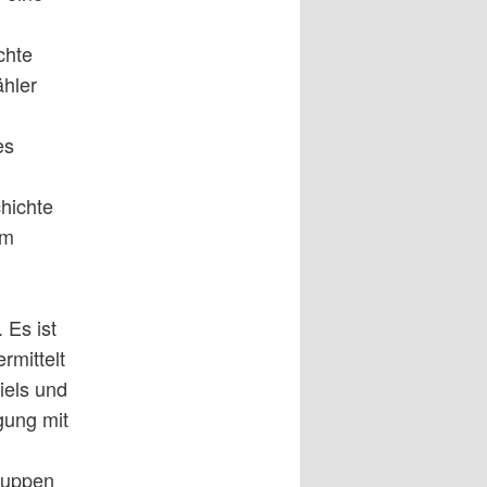
chte
ähler
es
hichte
im
 Es ist
rmittelt
iels und
igung mit
Puppen