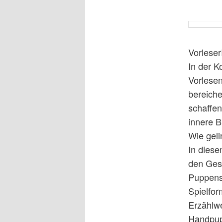
Vorleser
In der K
Vorlese
bereich
schaffen
innere Bi
Wie geli
In diese
den Gest
Puppensp
Spielfor
Erzählwe
Handpup