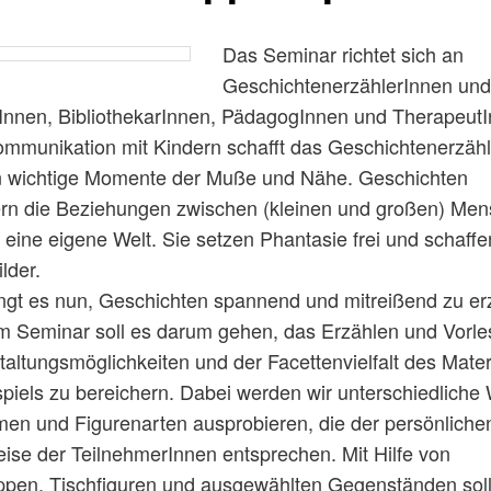
Das Seminar richtet sich an
GeschichtenerzählerInnen un
Innen, BibliothekarInnen, PädagogInnen und TherapeutI
ommunikation mit Kindern schafft das Geschichtenerzäh
n wichtige Momente der Muße und Nähe. Geschichten
ern die Beziehungen zwischen (kleinen und großen) Men
 eine eigene Welt. Sie setzen Phantasie frei und schaffe
lder.
ngt es nun, Geschichten spannend und mitreißend zu er
m Seminar soll es darum gehen, das Erzählen und Vorle
altungsmöglichkeiten und der Facettenvielfalt des Mater
iels zu bereichern. Dabei werden wir unterschiedliche
men und Figurenarten ausprobieren, die der persönliche
ise der TeilnehmerInnen entsprechen. Mit Hilfe von
pen, Tischfiguren und ausgewählten Gegenständen soll