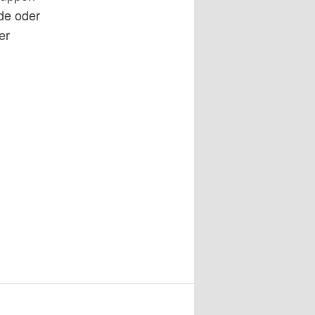
de oder
er