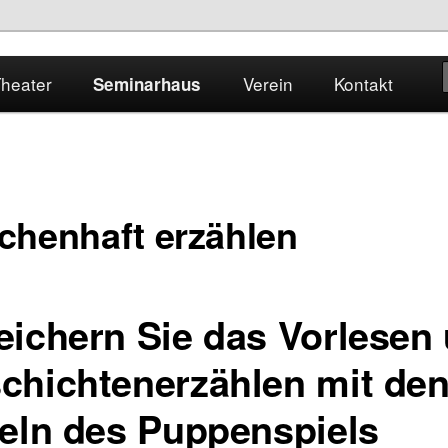
heater | Seminarhaus Szenario | Heidelberger Puppentheater e.V.
heater
Verein
Kontakt
Seminarhaus
chenhaft erzählen
iature
eichern Sie das Vorlesen
chichtenerzählen mit de
teln des Puppenspiels