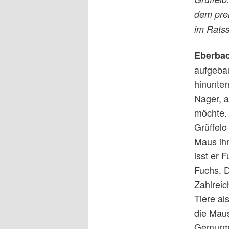
dem prei
im Ratss
Eberba
aufgeba
hinunter
Nager, a
möchte. 
Grüffelo
Maus ihn
isst er 
Fuchs. D
Zahlreic
Tiere al
die Maus
Gemurme