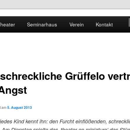
heater | Seminarhaus Szenario | Heidelberger Puppentheater e.V.
heater
Seminarhaus
Verein
Kontakt
tion
iature
schreckliche Grüffelo vertr
 Angst
ht am
5. August 2013
edes Kind kennt ihn: den Furcht einflößenden, schreckl
. Am Dienstag spielte das ‚theater en miniature‘ das Stü