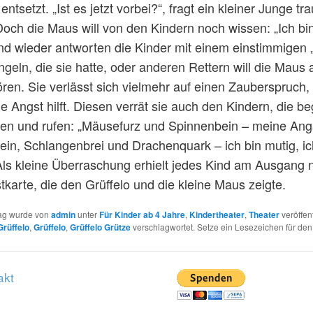
ntsetzt. „Ist es jetzt vorbei?“, fragt ein kleiner Junge tra
Doch die Maus will von den Kindern noch wissen: „Ich bin
d wieder antworten die Kinder mit einem einstimmigen 
geln, die sie hatte, oder anderen Rettern will die Maus 
ören. Sie verlässt sich vielmehr auf einen Zauberspruch,
e Angst hilft. Diesen verrät sie auch den Kindern, die be
en und rufen: „Mäusefurz und Spinnenbein – meine Angs
lein, Schlangenbrei und Drachenquark – ich bin mutig, ic
 Als kleine Überraschung erhielt jedes Kind am Ausgang 
tkarte, die den Grüffelo und die kleine Maus zeigte.
rag wurde von
admin
unter
Für Kinder ab 4 Jahre
,
Kindertheater
,
Theater
veröffent
Grüffelo
,
Grüffelo
,
Grüffelo Grütze
verschlagwortet. Setze ein Lesezeichen für de
akt