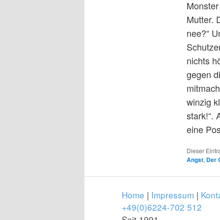
Monster e
Mutter. 
nee?“ Un
Schutzen
nichts h
gegen di
mitmach
winzig k
stark!“.
eine Pos
Dieser Eint
Angst
,
Der 
Home
|
Impressum
|
Kont
+49(0)6224-702 512
Seit 1991