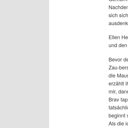
Nachdem 
sich si
ausdenk
Ellen He
und den 
Bevor de
Zau-bers
die Maus
erzählt 
mir, dann
Brav tap
tatsächl
beginnt 
Als die 