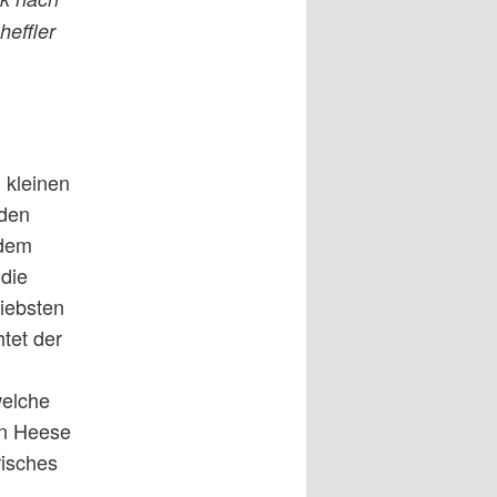
effler
n kleinen
aden
 dem
 die
iebsten
tet der
welche
en Heese
risches