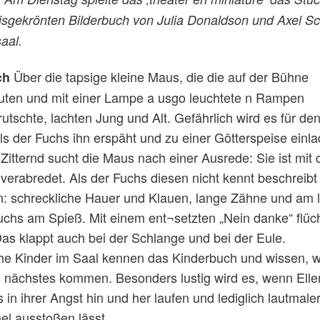
sgekrönten Bilderbuch von Julia Donaldson und Axel Sch
aal.
Über die tapsige kleine Maus, die die auf der Bühne
ch
uten und mit einer Lampe a usgo leuchtete n Rampen
rutschte, lachten Jung und Alt. Gefährlich wird es für de
ls der Fuchs ihn erspäht und zu einer Götterspeise einl
Zitternd sucht die Maus nach einer Ausrede: Sie ist mit
 verabredet. Als der Fuchs diesen nicht kennt beschreibt
: schreckliche Hauer und Klauen, lange Zähne und am l
Fuchs am Spieß. Mit einem ent¬setzten „Nein danke“ flüch
as klappt auch bei der Schlange und bei der Eule.
he Kinder im Saal kennen das Kinderbuch und wissen, 
s nächstes kommen. Besonders lustig wird es, wenn Ell
 in ihrer Angst hin und her laufen und lediglich lautmale
l ausstoßen lässt.