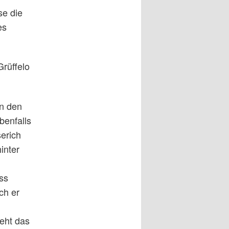
se die
es
Grüffelo
rn den
benfalls
erich
inter
ss
ch er
ieht das