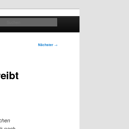
Suchen
Nächster
→
eibt
ichen
ck nach