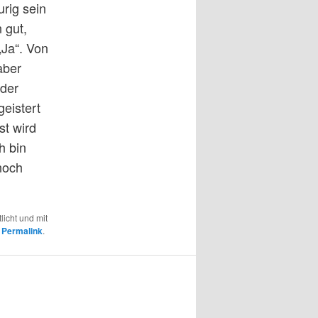
urig sein
 gut,
„Ja“. Von
aber
 der
geistert
t wird
h bin
noch
licht und mit
n
Permalink
.