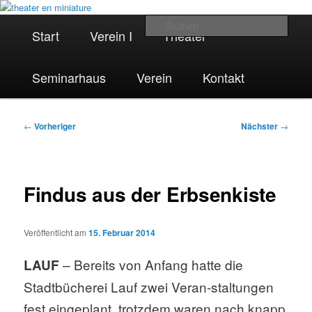
mobiles Puppen- und Figurentheater | Seminarhaus Szenario |
Zum
Heidelberger Puppentheater e.V.
Hauptmenü
primären
Such
Start
Verein I
Theater
Inhalt
springen
Seminarhaus
Verein
Kontakt
Beitragsnavigation
←
Vorheriger
Nächster
→
theater en miniature
Findus aus der Erbsenkiste
Veröffentlicht am
15. Februar 2014
– Bereits von Anfang hatte die
LAUF
Stadtbücherei Lauf zwei Veran-staltungen
fest eingeplant, trotzdem waren nach knapp